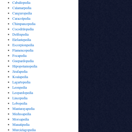
Caballopedia
Calamarpedia
Canguropedia
Caracolpedia
Chimpancepedia
Cocodrilopedia
Delfinpedia
Elefantepedia
Escorpionpedia
Flamencopedia
Focapedia
Guepardopedia
Hipopotamopedia
Jirafapedia
Koalapedia
Lagartopedia
Leonpedia
Leopardopedia
Lincepedia
Lobopedia
Mantarayapedia
Medusapedia
Morsapedia
Manatipedia
Murcielagopedia