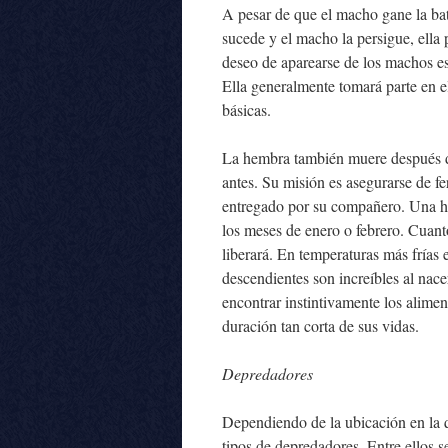
A pesar de que el macho gane la bat
sucede y el macho la persigue, ella 
deseo de aparearse de los machos es
Ella generalmente tomará parte en 
básicas.
La hembra también muere después de
antes. Su misión es asegurarse de fe
entregado por su compañero. Una he
los meses de enero o febrero. Cuant
liberará. En temperaturas más frías
descendientes son increíbles al nac
encontrar instintivamente los alime
duración tan corta de sus vidas.
Depredadores
Dependiendo de la ubicación en la q
tipos de depredadores. Entre ellos s