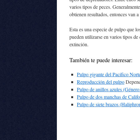
varios tipos de peces. Generalment
obtienen resultados, entonces van a l
Esta es una especie de pulpo que l
pueden utilizarse en varios tipos de
extinción.
También te puede interesar:
Pulpo gigante del Pacífico Nor
Reproducción del pulpo
Dependi
Pulpo de anillos azules (Géner
Pulpo de dos manchas de Calif
Pulpo de siete brazos (Haliphron