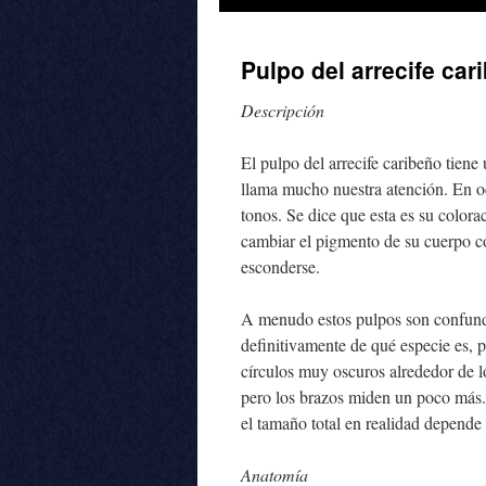
al
Pulpo del arrecife car
contenido
Descripción
El pulpo del arrecife caribeño tien
llama mucho nuestra atención. En o
tonos. Se dice que esta es su color
cambiar el pigmento de su cuerpo co
esconderse.
A menudo estos pulpos son confund
definitivamente de qué especie es, p
círculos muy oscuros alrededor de 
pero los brazos miden un poco más.
el tamaño total en realidad depende 
Anatomía