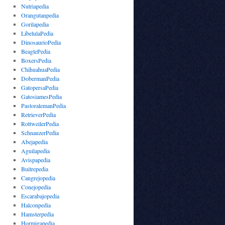
Nutriapedia
Orangutanpedia
Gorilapedia
LibelulaPedia
DinosaurioPedia
BeaglePedia
BoxersPedia
ChihuahuaPedia
DobermanPedia
GatopersaPedia
GatosiamesPedia
PastoralemanPedia
RetrieverPedia
RottweilerPedia
SchnauzerPedia
Abejapedia
Aguilapedia
Avispapedia
Buitrepedia
Cangrejopedia
Conejopedia
Escarabajopedia
Halconpedia
Hamsterpedia
Hormigapedia