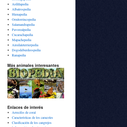
Ardillapedia
Albatrospedia
Hienapedia
Ornitorrincopedia
Salamandrapedia
Pavorealpedia
Cucarachapedia
Mapachepedia
Airedaleterrierpedia
Dogodeburdeospedia
Ranapedia
Más animales interesantes
Enlaces de interés
Arrecifes de coral
Características de los caracoles
Clasificación de los cangrejos