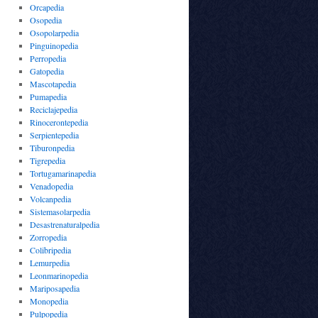
Orcapedia
Osopedia
Osopolarpedia
Pinguinopedia
Perropedia
Gatopedia
Mascotapedia
Pumapedia
Reciclajepedia
Rinocerontepedia
Serpientepedia
Tiburonpedia
Tigrepedia
Tortugamarinapedia
Venadopedia
Volcanpedia
Sistemasolarpedia
Desastrenaturalpedia
Zorropedia
Colibripedia
Lemurpedia
Leonmarinopedia
Mariposapedia
Monopedia
Pulpopedia