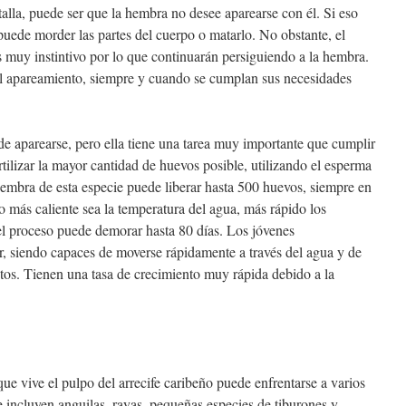
alla, puede ser que la hembra no desee aparearse con él. Si eso
puede morder las partes del cuerpo o matarlo. No obstante, el
 muy instintivo por lo que continuarán persiguiendo a la hembra.
el apareamiento, siempre y cuando se cumplan sus necesidades
 aparearse, pero ella tiene una tarea muy importante que cumplir
rtilizar la mayor cantidad de huevos posible, utilizando el esperma
mbra de esta especie puede liberar hasta 500 huevos, siempre en
o más caliente sea la temperatura del agua, más rápido los
 el proceso puede demorar hasta 80 días. Los jóvenes
er, siendo capaces de moverse rápidamente a través del agua y de
ntos. Tienen una tasa de crecimiento muy rápida debido a la
ue vive el pulpo del arrecife caribeño puede enfrentarse a varios
e incluyen anguilas, rayas, pequeñas especies de tiburones y