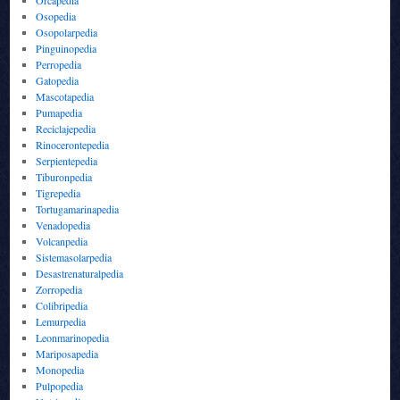
Orcapedia
Osopedia
Osopolarpedia
Pinguinopedia
Perropedia
Gatopedia
Mascotapedia
Pumapedia
Reciclajepedia
Rinocerontepedia
Serpientepedia
Tiburonpedia
Tigrepedia
Tortugamarinapedia
Venadopedia
Volcanpedia
Sistemasolarpedia
Desastrenaturalpedia
Zorropedia
Colibripedia
Lemurpedia
Leonmarinopedia
Mariposapedia
Monopedia
Pulpopedia