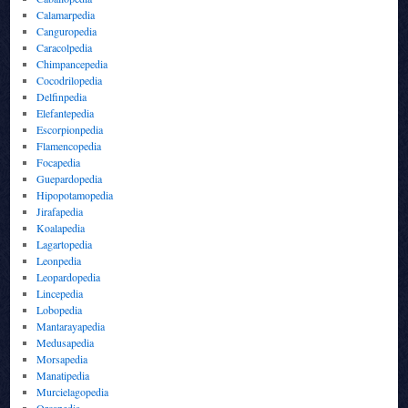
Calamarpedia
Canguropedia
Caracolpedia
Chimpancepedia
Cocodrilopedia
Delfinpedia
Elefantepedia
Escorpionpedia
Flamencopedia
Focapedia
Guepardopedia
Hipopotamopedia
Jirafapedia
Koalapedia
Lagartopedia
Leonpedia
Leopardopedia
Lincepedia
Lobopedia
Mantarayapedia
Medusapedia
Morsapedia
Manatipedia
Murcielagopedia