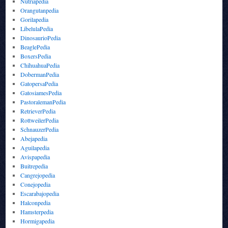
Nutriapedia
Orangutanpedia
Gorilapedia
LibelulaPedia
DinosaurioPedia
BeaglePedia
BoxersPedia
ChihuahuaPedia
DobermanPedia
GatopersaPedia
GatosiamesPedia
PastoralemanPedia
RetrieverPedia
RottweilerPedia
SchnauzerPedia
Abejapedia
Aguilapedia
Avispapedia
Buitrepedia
Cangrejopedia
Conejopedia
Escarabajopedia
Halconpedia
Hamsterpedia
Hormigapedia