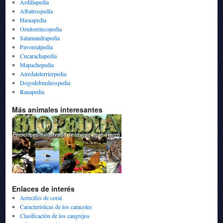
Ardillapedia
Albatrospedia
Hienapedia
Ornitorrincopedia
Salamandrapedia
Pavorealpedia
Cucarachapedia
Mapachepedia
Airedaleterrierpedia
Dogodeburdeospedia
Ranapedia
Más animales interesantes
Enlaces de interés
Arrecifes de coral
Características de los caracoles
Clasificación de los cangrejos