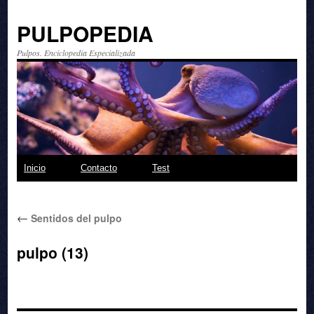
PULPOPEDIA
Pulpos. Enciclopedia Especializada
Saltar
Inicio
Contacto
Test
al
←
Sentidos del pulpo
contenido
pulpo (13)