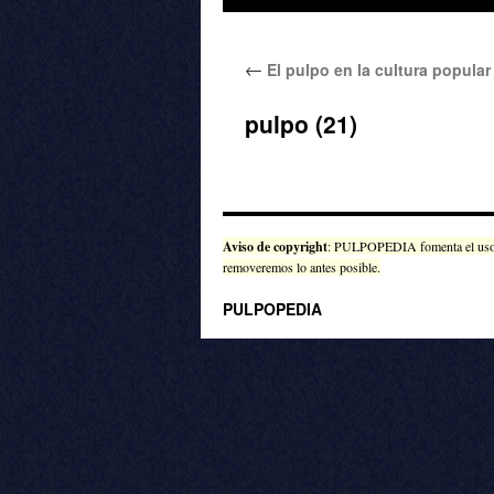
al
←
El pulpo en la cultura popular
contenido
pulpo (21)
Aviso de copyright
: PULPOPEDIA fomenta el uso de
removeremos lo antes posible.
PULPOPEDIA